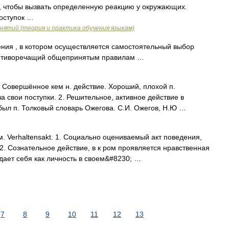
о, чтобы вызвать определенную реакцию у окружающих.
поступок …
нятий (теория и практика обучения языкам)
ия , в котором осуществляется самостоятельный выбор
противоречащий общепринятым правилам …
Совершённое кем н. действие. Хороший, плохой п.
 свои поступки. 2. Решительное, активное действие в
 был п. Толковый словарь Ожегова. С.И. Ожегов, Н.Ю …
ем. Verhaltensakt. 1. Социально оцениваемый акт поведения,
. Сознательное действие, в к ром проявляется нравственная
ждает себя как личность в своем&#8230; …
7
8
9
10
11
12
13