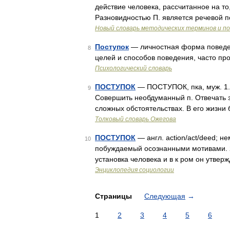
действие человека, рассчитанное на т
Разновидностью П. является речевой 
Новый словарь методических терминов и по
Поступок
— личностная форма поведен
8
целей и способов поведения, часто 
Психологический словарь
ПОСТУПОК
— ПОСТУПОК, пка, муж. 1. 
9
Совершить необдуманный п. Отвечать за
сложных обстоятельствах. В его жизни
Толковый словарь Ожегова
ПОСТУПОК
— англ. action/act/deed; н
10
побуждаемый осознанными мотивами. 2
установка человека и в к ром он утвер
Энциклопедия социологии
Страницы
Следующая
→
1
2
3
4
5
6