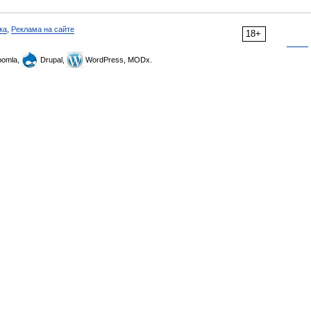
ка
,
Реклама на сайте
18+
omla,
Drupal,
WordPress, MODx.