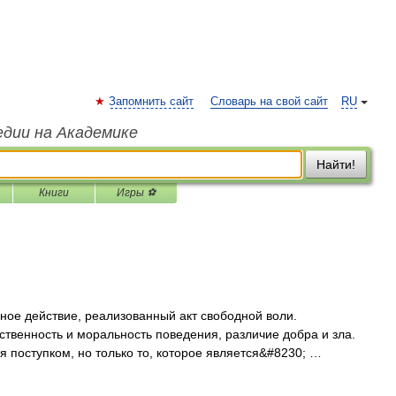
Запомнить сайт
Словарь на свой сайт
RU
едии на Академике
Найти!
Книги
Игры ⚽
ное действие, реализованный акт свободной воли.
твенность и моральность поведения, различие добра и зла.
я поступком, но только то, которое является&#8230; …