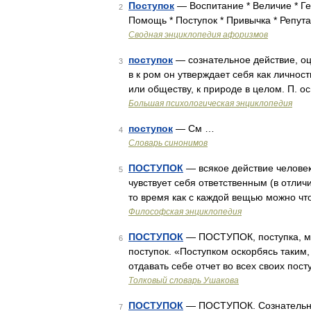
Поступок
— Воспитание * Величие * Ге
2
Помощь * Поступок * Привычка * Репута
Сводная энциклопедия афоризмов
поступок
— сознательное действие, оц
3
в к ром он утверждает себя как личнос
или обществу, к природе в целом. П. 
Большая психологическая энциклопедия
поступок
— См …
4
Словарь синонимов
ПОСТУПОК
— всякое действие человека
5
чувствует себя ответственным (в отли
то время как с каждой вещью можно чт
Философская энциклопедия
ПОСТУПОК
— ПОСТУПОК, поступка, му
6
поступок. «Поступком оскорбясь таким
отдавать себе отчет во всех своих пос
Толковый словарь Ушакова
ПОСТУПОК
— ПОСТУПОК. Сознательно
7