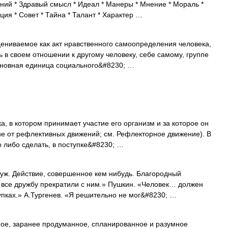
ний * Здравый смысл * Идеал * Манеры * Мнение * Мораль *
ция * Совет * Тайна * Талант * Характер …
ениваемое как акт нравственного самоопределения человека,
ть в своем отношении к другому человеку, себе самому, группе
основная единица социального&#8230; …
, в котором принимает участие его организм и за которое он
чие от рефлективных движений; см. Рефлекторное движение). В
о либо сделать, в поступке&#8230; …
ж. Действие, совершенное кем нибудь. Благородный
, все дружбу прекратили с ним.» Пушкин. «Человек… должен
тупках.» А.Тургенев. «Я решительно не мог&#8230; …
е, заранее продуманное, спланированное и разумное